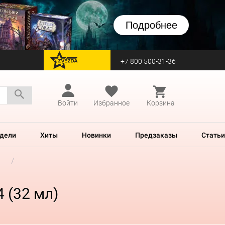
Подробнее
+7 800 500-31-36
перейти на Zvezda
Войти
Избранное
Корзина
дели
Хиты
Новинки
Предзаказы
Статьи
4 (32 мл)