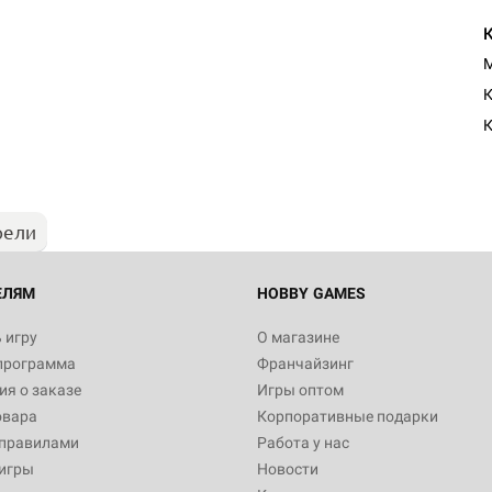
M
К
К
рели
ЕЛЯМ
HOBBY GAMES
 игру
О магазине
программа
Франчайзинг
я о заказе
Игры оптом
овара
Корпоративные подарки
 правилами
Работа у нас
игры
Новости