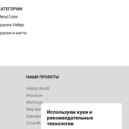
КАТЕГОРИИ
etal Color
раски Vallejo
раски и кисти
НАШИ ПРОЕКТЫ
Hobby World
Игрокон
Warforge
Мир фантастики
Используем куки и
Берсерк
рекомендательные
CrowdRepublic
технологии