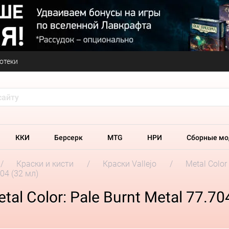
отеки
ККИ
Берсерк
MTG
НРИ
Сборные мо
Краски и кисти
Краски Vallejo
Metal Color
704 (32 мл)
al Color: Pale Burnt Metal 77.70