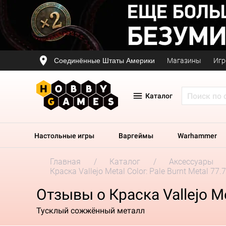
Соединённые Штаты Америки
Магазины
Игр
Каталог
Настольные игры
Варгеймы
Warhammer
Главная
Каталог
Аксессуары
Краска Vallejo Metal Color: Pale Burnt Metal 77.
Отзывы о Краска Vallejo Met
Тусклый сожжённый металл