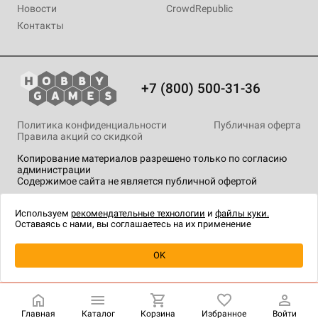
Новости
CrowdRepublic
Контакты
+7 (800) 500-31-36
Политика конфиденциальности
Публичная оферта
Правила акций со скидкой
Копирование материалов разрешено только по согласию
администрации
Содержимое сайта не является публичной офертой
На сайте Hobby Games применяются
рекомендательные
технологии
.
Используем
рекомендательные технологии
и
файлы куки.
Оставаясь с нами, вы соглашаетесь на их применение
Уведомить о наличии
OK
Главная
Каталог
Корзина
Избранное
Войти