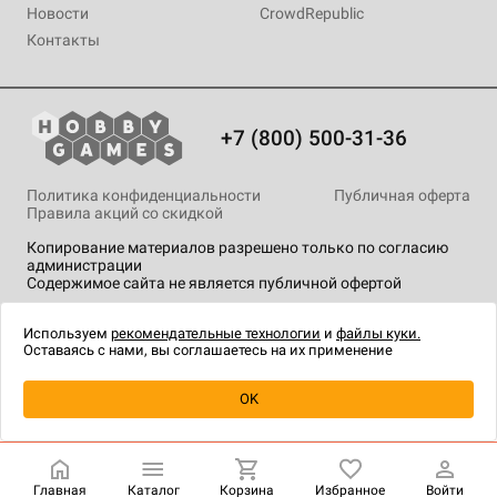
Новости
CrowdRepublic
Контакты
+7 (800) 500-31-36
Политика конфиденциальности
Публичная оферта
Правила акций со скидкой
Копирование материалов разрешено только по согласию
администрации
Содержимое сайта не является публичной офертой
На сайте Hobby Games применяются
рекомендательные
технологии
.
Используем
рекомендательные технологии
и
файлы куки.
Оставаясь с нами, вы соглашаетесь на их применение
Уведомить о наличии
OK
Главная
Каталог
Корзина
Избранное
Войти