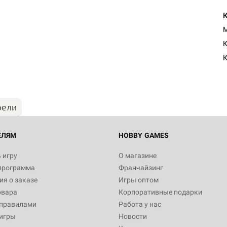
M
К
К
рели
ЕЛЯМ
HOBBY GAMES
 игру
О магазине
программа
Франчайзинг
я о заказе
Игры оптом
овара
Корпоративные подарки
 правилами
Работа у нас
игры
Новости