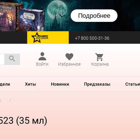
Подробнее
+7 800 500-31-36
перейти на Zvezda
Войти
Избранное
Корзина
дели
Хиты
Новинки
Предзаказы
Статьи
h
523 (35 мл)