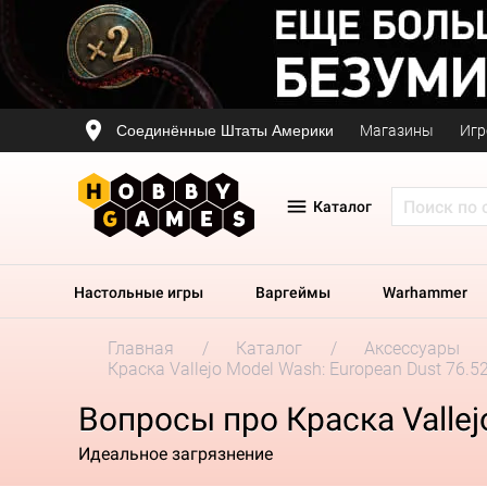
Соединённые Штаты Америки
Магазины
Игр
Каталог
Настольные игры
Варгеймы
Warhammer
Главная
Каталог
Аксессуары
Краска Vallejo Model Wash: European Dust 76.52
Вопросы про Краска Vallej
Идеальное загрязнение