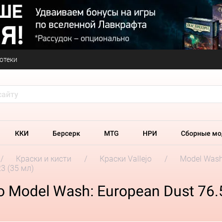
отеки
ККИ
Берсерк
MTG
НРИ
Сборные мо
Краски и кисти
Краски Vallejo
Model Was
3 (35 мл)
o Model Wash: European Dust 76.