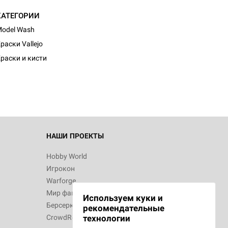
КАТЕГОРИИ
odel Wash
раски Vallejo
раски и кисти
НАШИ ПРОЕКТЫ
Hobby World
Игрокон
Warforge
Мир фантастики
Используем куки и
Берсерк
рекомендательные
CrowdRepublic
технологии