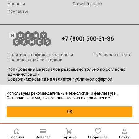
Новости
CrowdRepublic
Контакты
+7 (800) 500-31-36
Политика конфиденциальности
Публичная оферта
Правила акций со скидкой
Копирование материалов разрешено только по согласию
администрации
Содержимое сайта не является публичной офертой
На сайте Hobby Games применяются
рекомендательные
технологии
.
Используем
рекомендательные технологии
и
файлы куки.
Оставаясь с нами, вы соглашаетесь на их применение
Уведомить о наличии
OK
Главная
Каталог
Корзина
Избранное
Войти