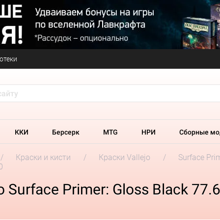
отеки
ККИ
Берсерк
MTG
НРИ
Сборные мо
Краски и кисти
Краски Vallejo
Surface Pri
0
 Surface Primer: Gloss Black 77.