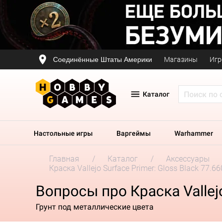
Соединённые Штаты Америки
Магазины
Игр
Каталог
Настольные игры
Варгеймы
Warhammer
Главная
Каталог
Аксессуары
Краска Vallejo Surface Primer: Gloss Black 77.66
Вопросы про Краска Vallejo
Грунт под металлические цвета