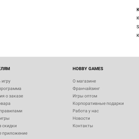
Настольная игра Hobby Worl
Египта
К
1 991
S
К
Настольная игра Hobby World
Белая смерть
12 990
ЕЛЯМ
HOBBY GAMES
 игру
О магазине
программа
Франчайзинг
Настольная игра Hobby World
я о заказе
Игры оптом
Сердце роя. Дисплей бустеро
овара
Корпоративные подарки
3 490
 правилами
Работа у нас
игры
Новости
з скидки
Контакты
е приложение
Настольная игра Hobby Worl