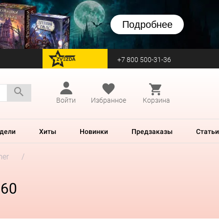
Подробнее
+7 800 500-31-36
перейти на Zvezda
Войти
Избранное
Корзина
дели
Хиты
Новинки
Предзаказы
Статьи
mer
660