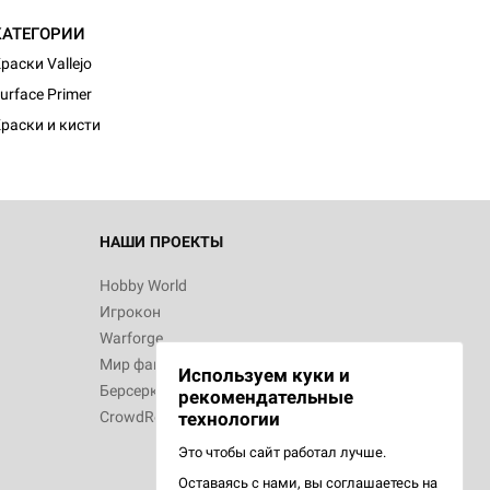
КАТЕГОРИИ
d Монстры
раски Vallejo
urface Primer
раски и кисти
 Зомбицид:
НАШИ ПРОЕКТЫ
Hobby World
Игрокон
 Берсерк.
Warforge
в
Мир фантастики
Используем куки и
Берсерк
рекомендательные
CrowdRepublic
технологии
Это чтобы сайт работал лучше.
Оставаясь с нами, вы соглашаетесь на
d Ужас