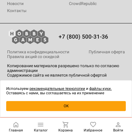
Новости
CrowdRepublic
Контакты
+7 (800) 500-31-36
Политика конфиденциальности
Публичная оферта
Правила акций со скидкой
Копирование материалов разрешено только по согласию
администрации
Содержимое сайта не является публичной офертой
На сайте Hobby Games применяются
рекомендательные
технологии
.
Используем
рекомендательные технологии
и
файлы куки.
Оставаясь с нами, вы соглашаетесь на их применение
Уведомить о наличии
OK
Главная
Каталог
Корзина
Избранное
Войти