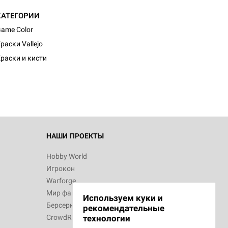
КАТЕГОРИИ
ame Color
d Журнал
раски Vallejo
к: Братья
раски и кисти
d Звёздные
НАШИ ПРОЕКТЫ
Hobby World
Игрокон
d Сумерки
Warforge
: Грозовой
Мир фантастики
Используем куки и
Берсерк
рекомендательные
CrowdRepublic
технологии