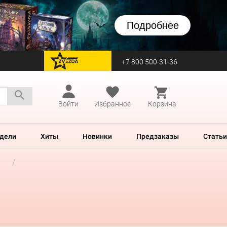
Подробнее
+7 800 500-31-36
перейти на Zvezda
Войти
Избранное
Корзина
дели
Хиты
Новинки
Предзаказы
Статьи