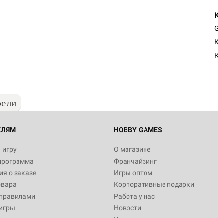
G
Настольная игра Hobby Worl
К
"Мир фантастики. Спецвыпус
Стругацкие"
К
1 490
рели
Настольная игра Hobby Worl
империи: Боевая тревога
799
ЕЛЯМ
HOBBY GAMES
 игру
О магазине
программа
Франчайзинг
Настольная игра Hobby Worl
я о заказе
Игры оптом
империи. Четвёртая редакция
овара
Корпоративные подарки
Рубеж
12 990
 правилами
Работа у нас
игры
Новости