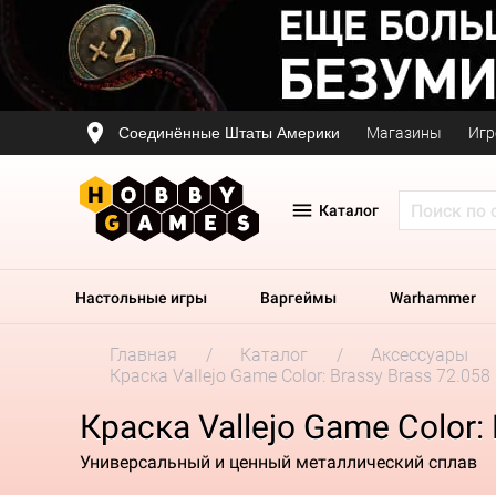
Соединённые Штаты Америки
Магазины
Игр
Каталог
Настольные игры
Варгеймы
Warhammer
Главная
Каталог
Аксессуары
Краска Vallejo Game Color: Brassy Brass 72.058
Краска Vallejo Game Color:
Универсальный и ценный металлический сплав