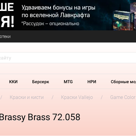
отеки
ККИ
Берсерк
MTG
НРИ
Сборные мо
Краски и кисти
Краски Vallejo
Game Color
 Brassy Brass 72.058