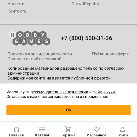
Новости
CrowdRepublic
Контакты
+7 (800) 500-31-36
Политика конфиденциальности
Публичная оферта
Правила акций со скидкой
Копирование материалов разрешено только по согласию
администрации
Содержимое сайта не является публичной офертой
На сайте Hobby Games применяются
рекомендательные
технологии
.
Используем
рекомендательные технологии
и
файлы куки.
Оставаясь с нами, вы соглашаетесь на их применение
Уведомить о наличии
OK
Главная
Каталог
Корзина
Избранное
Войти