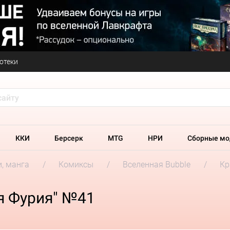
отеки
ККИ
Берсерк
MTG
НРИ
Сборные мо
и, манга
Комиксы
Вселенная Bubble
Кр
я Фурия" №41