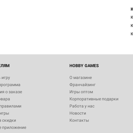
К
К
ЕЛЯМ
HOBBY GAMES
 игру
О магазине
программа
Франчайзинг
я о заказе
Игры оптом
овара
Корпоративные подарки
 правилами
Работа у нас
игры
Новости
з скидки
Контакты
е приложение