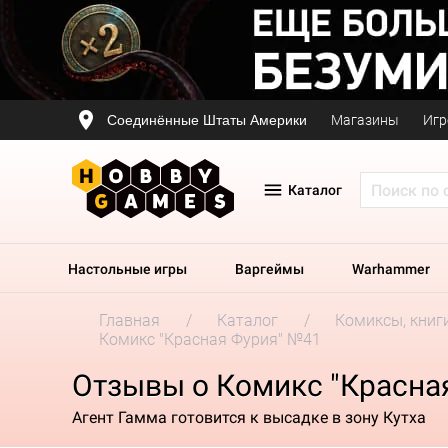
Соединённые Штаты Америки
Магазины
Игр
Каталог
Настольные игры
Варгеймы
Warhammer
Главная
Каталог
Комиксы, книг
Комикс "Красная Фурия" №41
Отзывы о Комикс "Красна
Агент Гамма готовится к высадке в зону Кутха