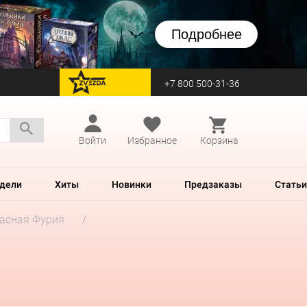
Подробнее
+7 800 500-31-36
перейти на Zvezda
Войти
Избранное
Корзина
дели
Хиты
Новинки
Предзаказы
Статьи
асная Фурия