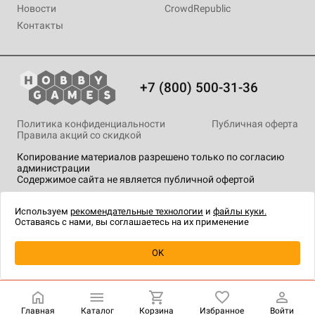
Новости
CrowdRepublic
Контакты
+7 (800) 500-31-36
Политика конфиденциальности
Публичная оферта
Правила акций со скидкой
Копирование материалов разрешено только по согласию
администрации
Содержимое сайта не является публичной офертой
На сайте Hobby Games применяются
рекомендательные
технологии
.
Используем
рекомендательные технологии
и
файлы куки.
Оставаясь с нами, вы соглашаетесь на их применение
Уведомить о наличии
OK
Главная
Каталог
Корзина
Избранное
Войти