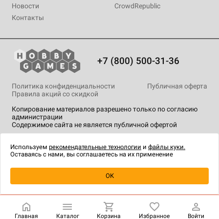
Новости
CrowdRepublic
Контакты
+7 (800) 500-31-36
Политика конфиденциальности
Публичная оферта
Правила акций со скидкой
Копирование материалов разрешено только по согласию
администрации
Содержимое сайта не является публичной офертой
На сайте Hobby Games применяются
рекомендательные
технологии
.
Используем
рекомендательные технологии
и
файлы куки.
Оставаясь с нами, вы соглашаетесь на их применение
OK
Купить
| 1 490 ₽
Главная
Каталог
Корзина
Избранное
Войти