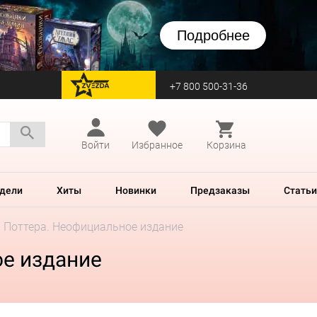
Подробнее
+7 800 500-31-36
перейти на Zvezda
Войти
Избранное
Корзина
дели
Хиты
Новинки
Предзаказы
Статьи
и Поттера. Неофициальное издание
ое издание