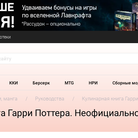
отеки
ККИ
Берсерк
MTG
НРИ
Сборные мо
и, манга
Руководства
Кулинарная книга Гарр
а Гарри Поттера. Неофициальн