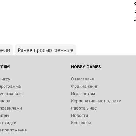
К
Р
рели
Ранее просмотренные
ЕЛЯМ
HOBBY GAMES
 игру
О магазине
программа
Франчайзинг
я о заказе
Игры оптом
овара
Корпоративные подарки
 правилами
Работа у нас
игры
Новости
з скидки
Контакты
е приложение