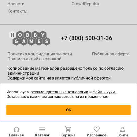
Новости
CrowdRepublic
Контакты
+7 (800) 500-31-36
Политика конфиденциальности
Публичная оферта
Правила акций со скидкой
Копирование материалов разрешено только по согласию
администрации
Содержимое сайта не является публичной офертой
На сайте Hobby Games применяются
рекомендательные
технологии
.
Используем
рекомендательные технологии
и
файлы куки.
Оставаясь с нами, вы соглашаетесь на их применение
Уведомить о наличии
OK
Главная
Каталог
Корзина
Избранное
Войти