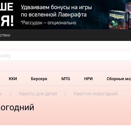
отеки
ККИ
Берсерк
MTG
НРИ
Сборные мо
ы
Квесты для детей
Квестик новогодний
вогодний