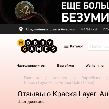
Соединённые Штаты Америки
Магазины
Игр
Каталог
Настольные игры
Варгеймы
Warhammer
Главная
Каталог
Варгеймы
Краска Layer: Auric Armour Gold (12 мл)
Отзывы о Краска Layer: Aur
Цвет доспехов