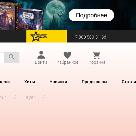
Подробнее
+7 800 500-31-36
перейти на Zvezda
Войти
Избранное
Корзина
дели
Хиты
Новинки
Предзаказы
Статьи
our
Layer