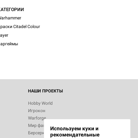
КАТЕГОРИИ
Warhammer
раски Citadel Colour
d Журнал
ayer
к: Братья
Варгеймы
d Звёздные
НАШИ ПРОЕКТЫ
Hobby World
Игрокон
d Сумерки
Warforge
: Грозовой
Мир фантастики
Используем куки и
Берсерк
рекомендательные