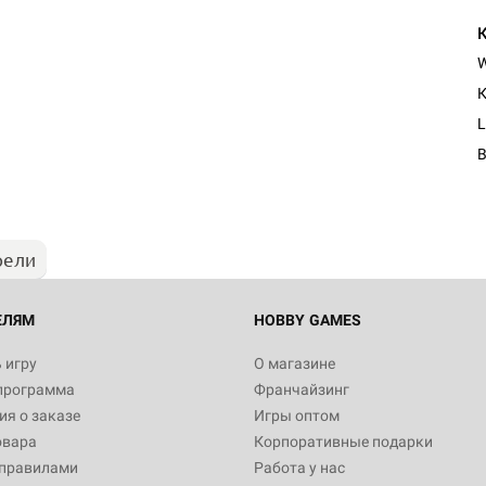
К
Настольная игра Hobby Worl
L
"Мир фантастики. Спецвыпус
Стругацкие"
1 490
рели
Настольная игра Hobby Worl
империи: Боевая тревога
799
ЕЛЯМ
HOBBY GAMES
 игру
О магазине
программа
Франчайзинг
Настольная игра Hobby Worl
я о заказе
Игры оптом
империи. Четвёртая редакция
овара
Корпоративные подарки
Рубеж
12 990
 правилами
Работа у нас