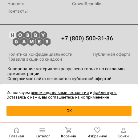
Новости
CrowdRepublic
Контакты
+7 (800) 500-31-36
Политика конфиденциальности
Публичная оферта
Правила акций со скидкой
Копирование материалов разрешено только по согласию
администрации
Содержимое сайта не является публичной офертой
На сайте Hobby Games применяются
рекомендательные
технологии
.
Используем
рекомендательные технологии
и
файлы куки.
Оставаясь с нами, вы соглашаетесь на их применение
Уведомить о наличии
OK
Главная
Каталог
Корзина
Избранное
Войти