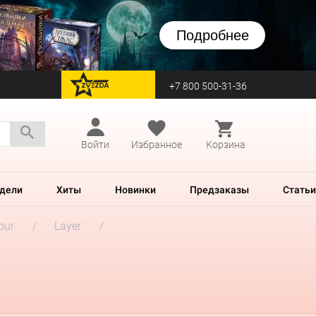
Подробнее
+7 800 500-31-36
перейти на Zvezda
Войти
Избранное
Корзина
дели
Хиты
Новинки
Предзаказы
Статьи
our
Layer