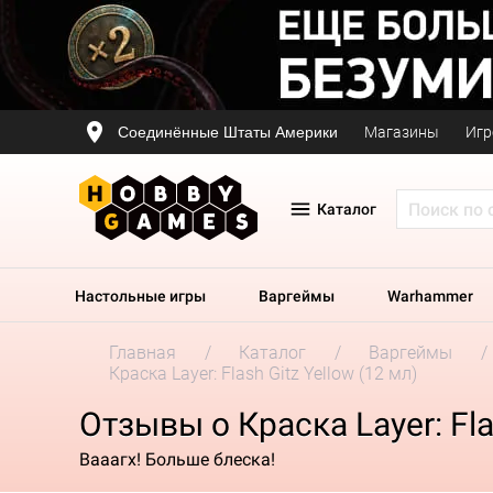
Соединённые Штаты Америки
Магазины
Игр
Каталог
Настольные игры
Варгеймы
Warhammer
Главная
Каталог
Варгеймы
Краска Layer: Flash Gitz Yellow (12 мл)
Отзывы о Краска Layer: Fla
Вааагх! Больше блеска!