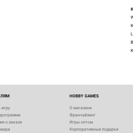
К
L
К
ЕЛЯМ
HOBBY GAMES
 игру
О магазине
программа
Франчайзинг
я о заказе
Игры оптом
овара
Корпоративные подарки