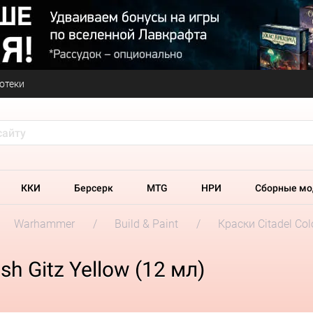
отеки
ККИ
Берсерк
MTG
НРИ
Сборные мо
Warhammer
Build & Paint
Краски Citadel Col
sh Gitz Yellow (12 мл)