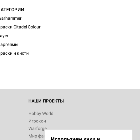
КАТЕГОРИИ
Warhammer
раски Citadel Colour
ayer
Варгеймы
раски и кисти
НАШИ ПРОЕКТЫ
Hobby World
Игрокон
Warforge
Мир фантастики
Используем куки и