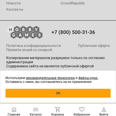
Новости
CrowdRepublic
Контакты
+7 (800) 500-31-36
Политика конфиденциальности
Публичная оферта
Правила акций со скидкой
Копирование материалов разрешено только по согласию
администрации
Содержимое сайта не является публичной офертой
На сайте Hobby Games применяются
рекомендательные
технологии
.
Используем
рекомендательные технологии
и
файлы куки.
Оставаясь с нами, вы соглашаетесь на их применение
Уведомить о наличии
OK
Главная
Каталог
Корзина
Избранное
Войти