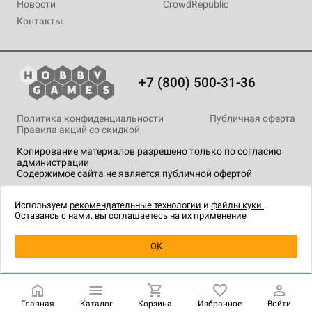
Новости
CrowdRepublic
Контакты
+7 (800) 500-31-36
Политика конфиденциальности
Публичная оферта
Правила акций со скидкой
Копирование материалов разрешено только по согласию
администрации
Содержимое сайта не является публичной офертой
На сайте Hobby Games применяются
рекомендательные
технологии
.
Используем
рекомендательные технологии
и
файлы куки.
Оставаясь с нами, вы соглашаетесь на их применение
Уведомить о наличии
OK
Главная
Каталог
Корзина
Избранное
Войти