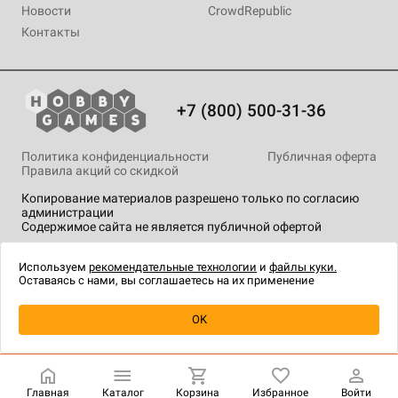
Новости
CrowdRepublic
Контакты
+7 (800) 500-31-36
Политика конфиденциальности
Публичная оферта
Правила акций со скидкой
Копирование материалов разрешено только по согласию
администрации
Содержимое сайта не является публичной офертой
На сайте Hobby Games применяются
рекомендательные
технологии
.
Используем
рекомендательные технологии
и
файлы куки.
Оставаясь с нами, вы соглашаетесь на их применение
Уведомить о наличии
OK
Главная
Каталог
Корзина
Избранное
Войти