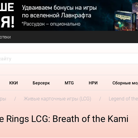
отеки
ККИ
Берсерк
MTG
НРИ
Сборные мо
гры
Живые карточные игры (LCG)
Legend of the
 Rings LCG: Breath of the Kami