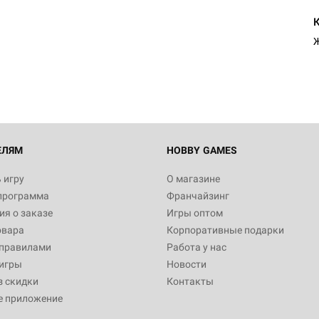
Настольная игра Hobby Worl
Египта
Ж
1 991
Настольная игра Hobby World
Белая смерть
12 990
ЕЛЯМ
HOBBY GAMES
 игру
О магазине
программа
Франчайзинг
Настольная игра Hobby World
я о заказе
Игры оптом
Сердце роя. Дисплей бустеро
овара
Корпоративные подарки
3 490
 правилами
Работа у нас
игры
Новости
з скидки
Контакты
е приложение
Настольная игра Hobby Worl