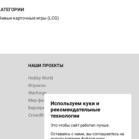
d Монстры
КАТЕГОРИИ
ивые карточные игры (LCG)
 Зомбицид:
НАШИ ПРОЕКТЫ
Hobby World
Игрокон
 Берсерк.
Warforge
в
Мир фантастики
Используем куки и
Берсерк
рекомендательные
CrowdRepublic
технологии
Это чтобы сайт работал лучше.
Оставаясь с нами, вы соглашаетесь на
d Ужас
использование
файлов куки.