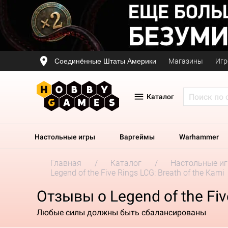
Соединённые Штаты Америки
Магазины
Игр
Каталог
Настольные игры
Варгеймы
Warhammer
Главная
Каталог
Настольные и
Legend of the Five Rings LCG: Breath of the Kami
Отзывы о Legend of the Five
Любые силы должны быть сбалансированы