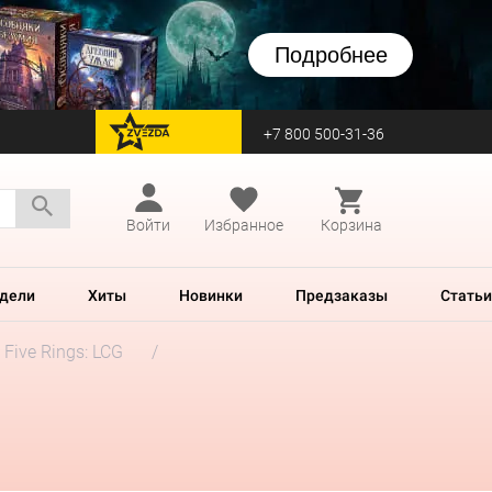
Подробнее
+7 800 500-31-36
перейти на Zvezda
Войти
Избранное
Корзина
дели
Хиты
Новинки
Предзаказы
Статьи
 Five Rings: LCG