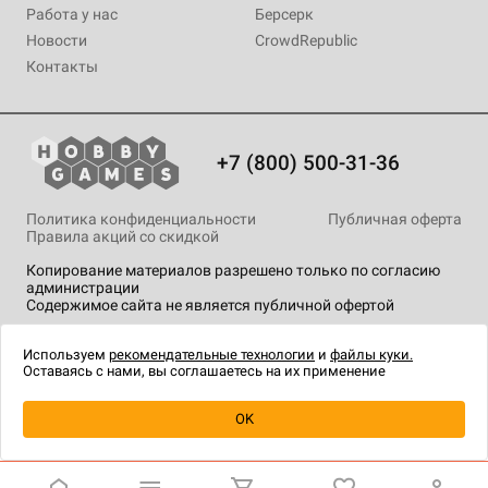
Работа у нас
Берсерк
Новости
CrowdRepublic
Контакты
+7 (800) 500-31-36
Политика конфиденциальности
Публичная оферта
Правила акций со скидкой
Копирование материалов разрешено только по согласию
администрации
Содержимое сайта не является публичной офертой
На сайте Hobby Games применяются
рекомендательные
технологии
.
Используем
рекомендательные технологии
и
файлы куки.
Оставаясь с нами, вы соглашаетесь на их применение
Уведомить о наличии
OK