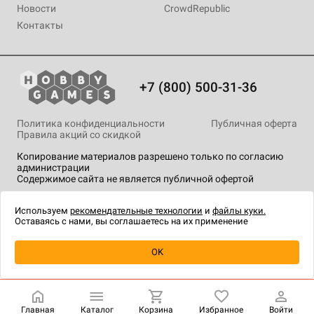
Новости
CrowdRepublic
Контакты
+7 (800) 500-31-36
Политика конфиденциальности
Публичная оферта
Правила акций со скидкой
Копирование материалов разрешено только по согласию
администрации
Содержимое сайта не является публичной офертой
На сайте Hobby Games применяются
рекомендательные
технологии
.
Используем
рекомендательные технологии
и
файлы куки.
Оставаясь с нами, вы соглашаетесь на их применение
OK
Купить
| 6 490 ₽
Главная
Каталог
Корзина
Избранное
Войти