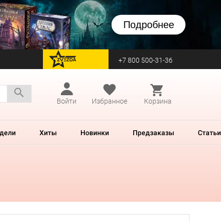
Подробнее
+7 800 500-31-36
перейти на Zvezda
Войти
Избранное
Корзина
дели
Хиты
Новинки
Предзаказы
Статьи