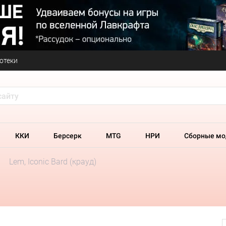
отеки
ККИ
Берсерк
MTG
НРИ
Сборные мо
Lem, Iconic Bard (крауд)