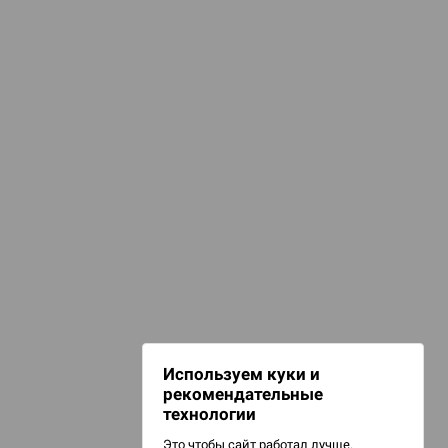
КАТЕГОРИИ
омиксы, книги, манга
ife is Strange
Комиксы
НАШИ ПРОЕКТЫ
Hobby World
Игрокон
Warforge
Мир фантастики
Используем куки и
Берсерк
рекомендательные
CrowdRepublic
технологии
Это чтобы сайт работал лучше.