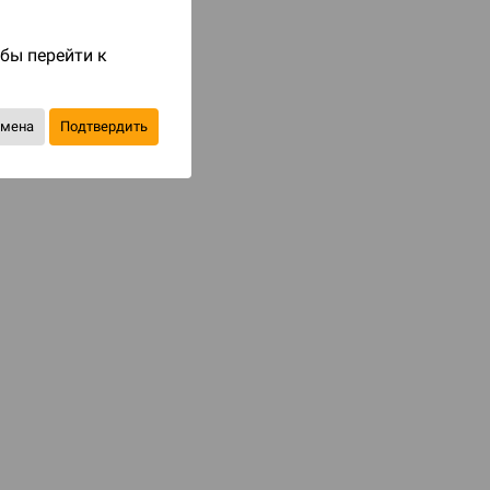
Код товара: 83826
обы перейти к
553 ₽
790 ₽
-30%
Экономия
237 ₽
тмена
Подтвердить
Уведомить о наличии
В избранное