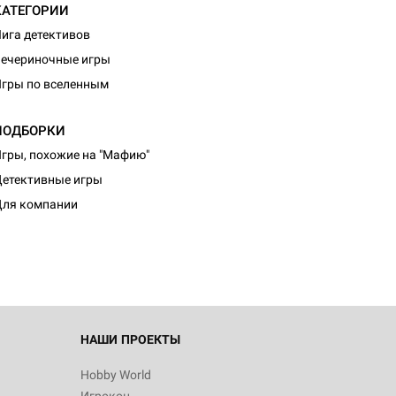
КАТЕГОРИИ
ига детективов
ечериночные игры
гры по вселенным
ПОДБОРКИ
гры, похожие на "Мафию"
d Журнал
етективные игры
к: Братья
ля компании
d Звёздные
НАШИ ПРОЕКТЫ
Hobby World