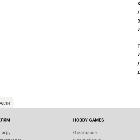
Л
В
И
И
Настольная игра Hobby Worl
Д
"Мир фантастики. Спецвыпус
Стругацкие"
Д
1 490
рели
Настольная игра Hobby Worl
империи: Боевая тревога
799
ЕЛЯМ
HOBBY GAMES
 игру
О магазине