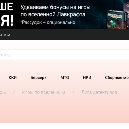
отеки
ККИ
Берсерк
MTG
НРИ
Сборные мо
гры
Игры по вселенным
Лига детективов