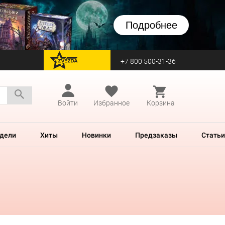
Подробнее
+7 800 500-31-36
перейти на Zvezda
Войти
Избранное
Корзина
дели
Хиты
Новинки
Предзаказы
Статьи