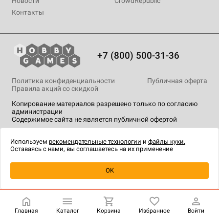
Новости
CrowdRepublic
Контакты
+7 (800) 500-31-36
Политика конфиденциальности
Публичная оферта
Правила акций со скидкой
Копирование материалов разрешено только по согласию
администрации
Содержимое сайта не является публичной офертой
На сайте Hobby Games применяются
рекомендательные
технологии
.
Используем
рекомендательные технологии
и
файлы куки.
Оставаясь с нами, вы соглашаетесь на их применение
Товар снят с продажи
OK
Главная
Каталог
Корзина
Избранное
Войти