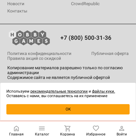
Новости
CrowdRepublic
Контакты
+7 (800) 500-31-36
Политика конфиденциальности
Публичная оферта
Правила акций со скидкой
Копирование материалов разрешено только по согласию
администрации
Содержимое сайта не является публичной офертой
На сайте Hobby Games применяются
рекомендательные
технологии
.
Используем
рекомендательные технологии
и
файлы куки.
Оставаясь с нами, вы соглашаетесь на их применение
Уведомить о наличии
OK
Главная
Каталог
Корзина
Избранное
Войти