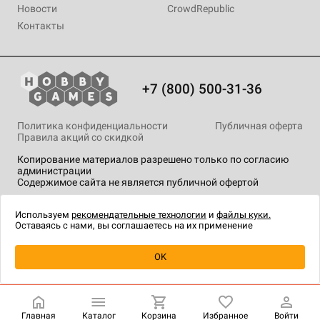
Новости
CrowdRepublic
Контакты
+7 (800) 500-31-36
Политика конфиденциальности
Публичная оферта
Правила акций со скидкой
Копирование материалов разрешено только по согласию
администрации
Содержимое сайта не является публичной офертой
На сайте Hobby Games применяются
рекомендательные
технологии
.
Используем
рекомендательные технологии
и
файлы куки.
Оставаясь с нами, вы соглашаетесь на их применение
Уведомить о наличии
OK
Главная
Каталог
Корзина
Избранное
Войти