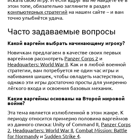
этом топе, обязательно загляните в раздел
компьютерных стратегий
на нашем сайте – и вам
точно улыбнётся удача.
Часто задаваемые вопросы
Какой варгейм выбрать начинающему игроку?
Новичкам предлагаем
в качестве своих первых
варгеймов
рассмотреть
Panzer Corps 2
и
Headquarters: World War II
. Как и в любой военной
стратегии, вам потребуется не один час игры и
набивания шишек, чтобы овладеть мастерством,
однако эти игры достаточно просты для умеренно
лёгкого входа и освоения базовых механик.
Какие варгеймы основаны на Второй мировой
войне?
Эта тема является излюбленной в этом жанре. К
периоду относится примерно половина варгеймов
из данного списка: Unity of Command II,
Panzer Corps
2
,
Headquarters: World War II
,
Combat Mission: Battle
for Normandy
и
Sudden Strike 4
.