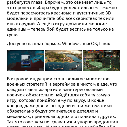
разбегутся глаза. Впрочем, это означает лишь то,
что процесс выбора будет увлекательным – можно
будет пересмотреть красивые и аутентичные 3D-
модельки и прочитать обо всех свойствах тех или
иных орудий. А ещё в игру добавили морские
единицы – теперь бой будет вестись не только на
суше.
Доступно на платформах: Windows, macOS, Linux
В игровой индустрии столь великое множество
военных стратегий и варгеймов в чистом виде, что
каждый фанат жанра или заинтересованный
новичок обязательно найдёт для себя ту самую
игру, которая придётся ему по вкусу. В конце
концов, даже две игры одной и той же тематики
обязательно будут отличаться в деталях и
механиках, привлекая одних и отталкивая других.
Так что советуем не сдаваться и упорно продолжать
искать свою игру. И если вдруг вы не найдёте её в