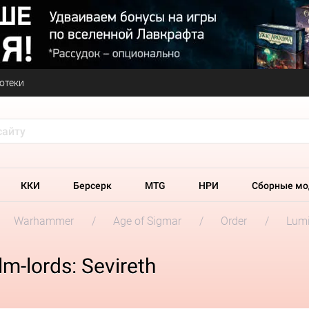
отеки
ККИ
Берсерк
MTG
НРИ
Сборные мо
Warhammer
Age of Sigmar
Order
Lumi
-lords: Sevireth