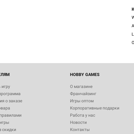
A
L
O
ЕЛЯМ
HOBBY GAMES
 игру
О магазине
программа
Франчайзинг
я о заказе
Игры оптом
овара
Корпоративные подарки
 правилами
Работа у нас
игры
Новости
з скидки
Контакты