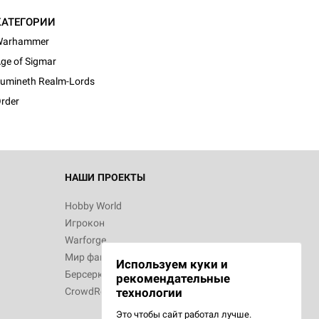
КАТЕГОРИИ
Warhammer
ge of Sigmar
umineth Realm-Lords
rder
НАШИ ПРОЕКТЫ
Hobby World
Игрокон
Warforge
Мир фантастики
Используем куки и
Берсерк
рекомендательные
CrowdRepublic
технологии
Это чтобы сайт работал лучше.