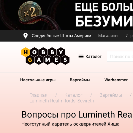
Соединённые Штаты Америки
Магазины
Игр
Каталог
Настольные игры
Варгеймы
Warhammer
Главная
Каталог
Варгеймы
Lumineth Realm-lords: Sevireth
Вопросы про Lumineth Realm
Неотступный каратель осквернителей Хиша