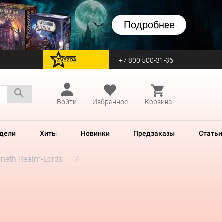
Подробнее
+7 800 500-31-36
перейти на Zvezda
Войти
Избранное
Корзина
дели
Хиты
Новинки
Предзаказы
Статьи
neth Realm-Lords