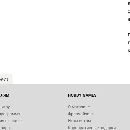
С
В
Д
К
рели
ЕЛЯМ
HOBBY GAMES
 игру
О магазине
программа
Франчайзинг
я о заказе
Игры оптом
овара
Корпоративные подарки