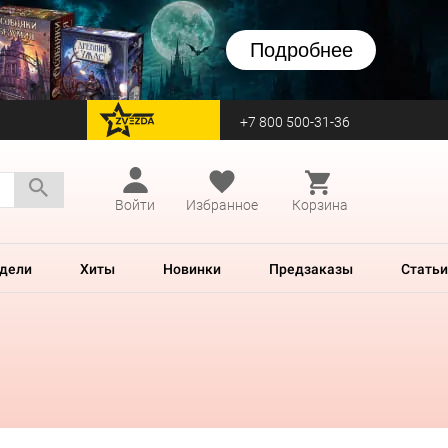
Подробнее
+7 800 500-31-36
перейти на Zvezda
Войти
Избранное
Корзина
дели
Хиты
Новинки
Предзаказы
Статьи