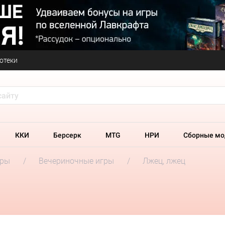
отеки
ККИ
Берсерк
MTG
НРИ
Сборные мо
гры
Вечериночные игры
Лжец, лжец