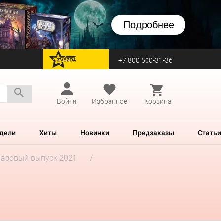
Подробнее
+7 800 500-31-36
перейти на Zvezda
Войти
Избранное
Корзина
дели
Хиты
Новинки
Предзаказы
Статьи
Базовый выпуск 2021