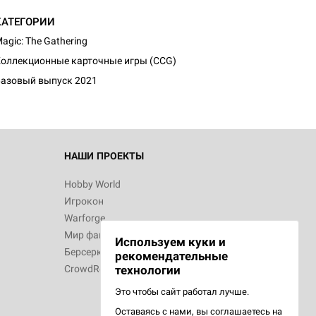
КАТЕГОРИИ
d Монстры
agic: The Gathering
оллекционные карточные игры (CCG)
азовый выпуск 2021
 Зомбицид:
НАШИ ПРОЕКТЫ
Hobby World
Игрокон
 Берсерк.
Warforge
в
Мир фантастики
Используем куки и
Берсерк
рекомендательные
CrowdRepublic
технологии
Это чтобы сайт работал лучше.
Оставаясь с нами, вы соглашаетесь на
d Ужас