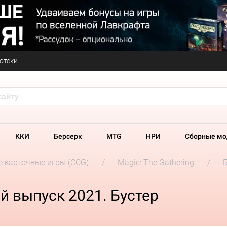
отеки
ККИ
Берсерк
MTG
НРИ
Сборные мо
 карточные игры (CCG)
Magic: The Gathering
 выпуск 2021. Бустер