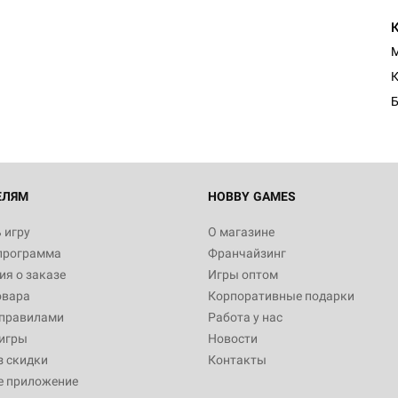
Настольная игра Hobby Worl
Египта
M
1 991
К
Б
Настольная игра Hobby World
Белая смерть
12 990
ЕЛЯМ
HOBBY GAMES
 игру
О магазине
программа
Франчайзинг
Настольная игра Hobby World
я о заказе
Игры оптом
Сердце роя. Дисплей бустеро
овара
Корпоративные подарки
3 490
 правилами
Работа у нас
игры
Новости
з скидки
Контакты
е приложение
Настольная игра Hobby Worl