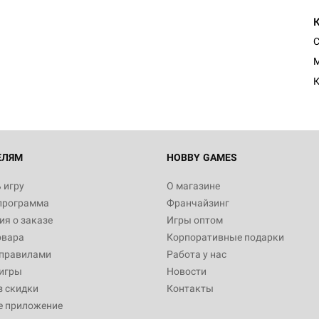
Настольная игра Hobby Worl
Египта
C
1 991
M
К
Настольная игра Hobby World
Белая смерть
12 990
ЕЛЯМ
HOBBY GAMES
 игру
О магазине
программа
Франчайзинг
Настольная игра Hobby World
я о заказе
Игры оптом
Сердце роя. Дисплей бустеро
овара
Корпоративные подарки
3 490
 правилами
Работа у нас
игры
Новости
з скидки
Контакты
е приложение
Настольная игра Hobby Worl