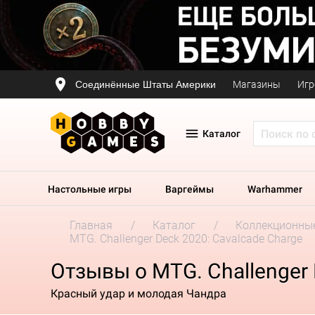
Соединённые Штаты Америки
Магазины
Игр
Каталог
Настольные игры
Варгеймы
Warhammer
Главная
Каталог
Коллекционные
MTG. Challenger Deck 2020: Cavalcade Charge
Отзывы о MTG. Challenger 
Красный удар и молодая Чандра