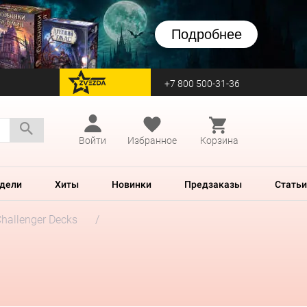
Подробнее
+7 800 500-31-36
перейти на Zvezda
Войти
Избранное
Корзина
дели
Хиты
Новинки
Предзаказы
Статьи
hallenger Decks