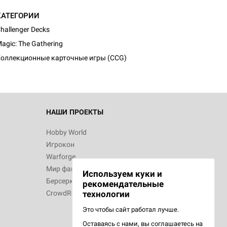
КАТЕГОРИИ
d Монстры
hallenger Decks
agic: The Gathering
оллекционные карточные игры (CCG)
 Зомбицид:
НАШИ ПРОЕКТЫ
Hobby World
Игрокон
 Берсерк.
Warforge
в
Мир фантастики
Используем куки и
Берсерк
рекомендательные
CrowdRepublic
технологии
Это чтобы сайт работал лучше.
Оставаясь с нами, вы соглашаетесь на
d Ужас