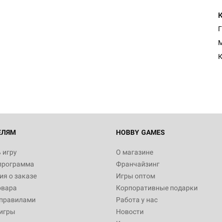
Г
Настольная игра Hobby Worl
M
Египта
К
1 991
Настольная игра Hobby World
Белая смерть
12 990
ЕЛЯМ
HOBBY GAMES
 игру
О магазине
программа
Франчайзинг
Настольная игра Hobby Worl
я о заказе
Игры оптом
Аркхэма. Карточная игра
овара
Корпоративные подарки
3 490
 правилами
Работа у нас
игры
Новости