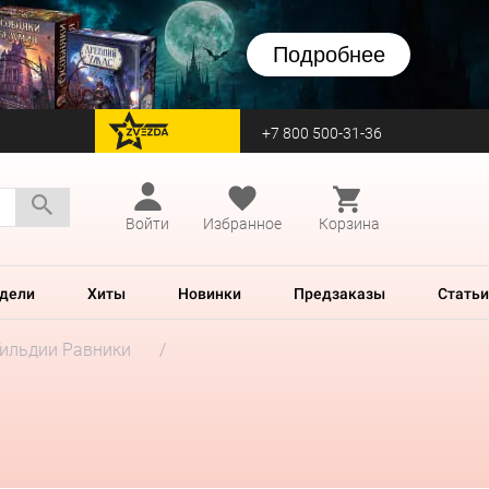
Подробнее
+7 800 500-31-36
перейти на Zvezda
Войти
Избранное
Корзина
дели
Хиты
Новинки
Предзаказы
Статьи
Гильдии Равники