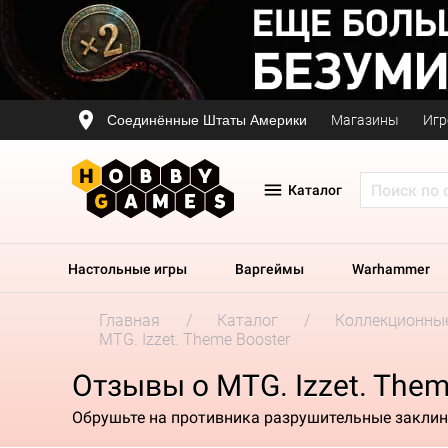
Соединённые Штаты Америки
Магазины
Игр
Каталог
Настольные игры
Варгеймы
Warhammer
Главная
Каталог
Коллекционные
MTG. Izzet. Theme Booster
Отзывы о MTG. Izzet. Them
Обрушьте на противника разрушительные закли