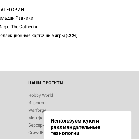
КАТЕГОРИИ
ильдии Равники
d Монстры
agic: The Gathering
оллекционные карточные игры (CCG)
 Зомбицид:
НАШИ ПРОЕКТЫ
Hobby World
Игрокон
d Ужас
Warforge
Мир фантастики
Используем куки и
Берсерк
рекомендательные
CrowdRepublic
технологии