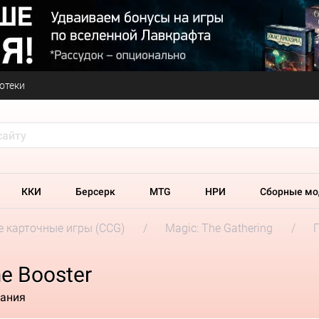
отеки
ККИ
Берсерк
MTG
НРИ
Сборные мо
 карточные игры (CCG)
Magic: The Gathering
e Booster
нания