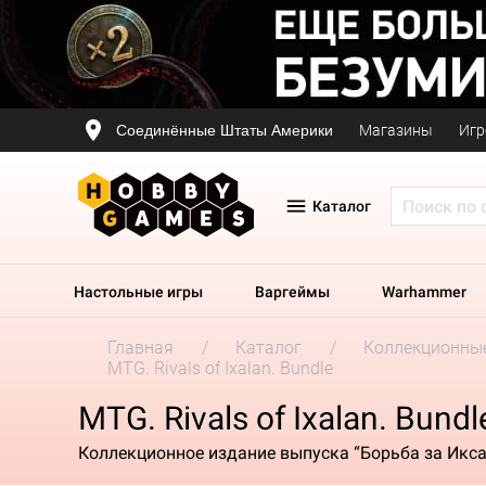
Соединённые Штаты Америки
Магазины
Игр
Каталог
Настольные игры
Варгеймы
Warhammer
Главная
Каталог
Коллекционные
MTG. Rivals of Ixalan. Bundle
MTG. Rivals of Ixalan. Bundl
Коллекционное издание выпуска “Борьба за Икс