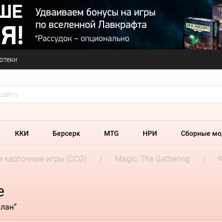
отеки
ККИ
Берсерк
MTG
НРИ
Сборные мо
 карточные игры (CCG)
Magic: The Gathering
e
алан”