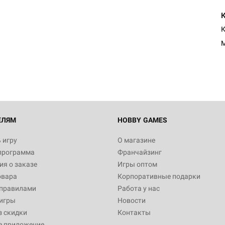
Настольная игра Hobby Worl
К
Египта
M
1 991
Настольная игра Hobby World
Белая смерть
12 990
ЕЛЯМ
HOBBY GAMES
 игру
О магазине
программа
Франчайзинг
Настольная игра Hobby World
я о заказе
Игры оптом
Сердце роя. Дисплей бустеро
овара
Корпоративные подарки
3 490
 правилами
Работа у нас
игры
Новости
з скидки
Контакты
е приложение