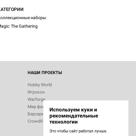
КАТЕГОРИИ
d Монстры
оллекционные наборы
agic: The Gathering
 Зомбицид:
НАШИ ПРОЕКТЫ
Hobby World
Игрокон
 Берсерк.
Warforge
в
Мир фантастики
Используем куки и
Берсерк
рекомендательные
CrowdRepublic
технологии
Это чтобы сайт работал лучше.