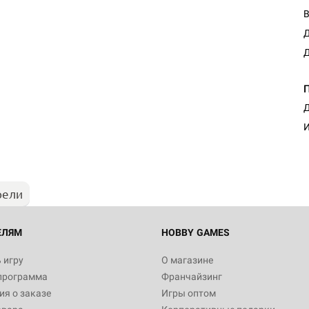
В
Д
Д
Д
И
рели
ЕЛЯМ
HOBBY GAMES
 игру
О магазине
программа
Франчайзинг
я о заказе
Игры оптом