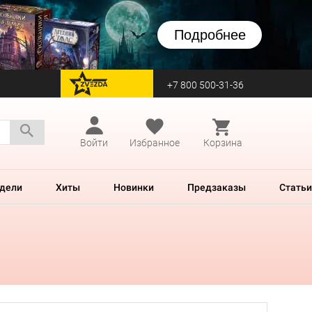
Подробнее
+7 800 500-31-36
перейти на Zvezda
Войти
Избранное
Корзина
дели
Хиты
Новинки
Предзаказы
Статьи