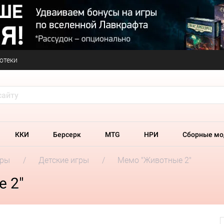
отеки
ККИ
Берсерк
MTG
НРИ
Сборные мо
гры
Детские игры
Мемо "Животные 2"
 2"