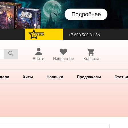
Подробнее
+7 800 500-31-36
перейти на Zvezda
Войти
Избранное
Корзина
дели
Хиты
Новинки
Предзаказы
Статьи