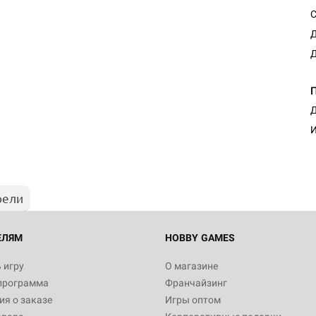
С
Д
Д
Настольная игра Hobby Worl
Д
Египта
И
1 991
рели
Настольная игра Hobby World
Белая смерть
12 990
ЕЛЯМ
HOBBY GAMES
 игру
О магазине
программа
Франчайзинг
Настольная игра Hobby World
я о заказе
Игры оптом
Сердце роя. Дисплей бустеро