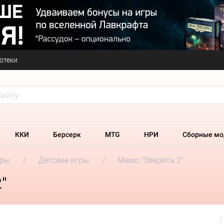
отеки
ККИ
Берсерк
MTG
НРИ
Сборные мо
гры
Детские игры
Мемо "Зверята 2"
"