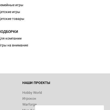
емейные игры
етские игры
етские товары
ПОДБОРКИ
d Монстры
ля компании
гры на внимание
 Зомбицид:
НАШИ ПРОЕКТЫ
Hobby World
Игрокон
 Берсерк.
Warforge
в