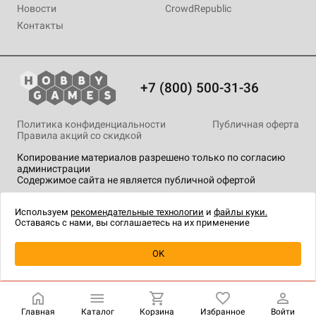
Новости
CrowdRepublic
Контакты
+7 (800) 500-31-36
Политика конфиденциальности
Публичная оферта
Правила акций со скидкой
Копирование материалов разрешено только по согласию
администрации
Содержимое сайта не является публичной офертой
На сайте Hobby Games применяются
рекомендательные
технологии
.
Используем
рекомендательные технологии
и
файлы куки.
Оставаясь с нами, вы соглашаетесь на их применение
Уведомить о наличии
OK
Главная
Каталог
Корзина
Избранное
Войти