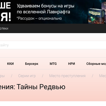
отеки
ККИ
Берсерк
MTG
НРИ
Сборные мо
гры
Серии игр
Место преступления
Мес
ения: Тайны Редвью