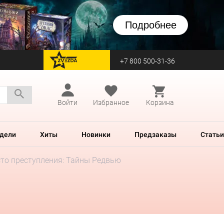
Подробнее
+7 800 500-31-36
перейти на Zvezda
Войти
Избранное
Корзина
дели
Хиты
Новинки
Предзаказы
Статьи
то преступления: Тайны Редвью