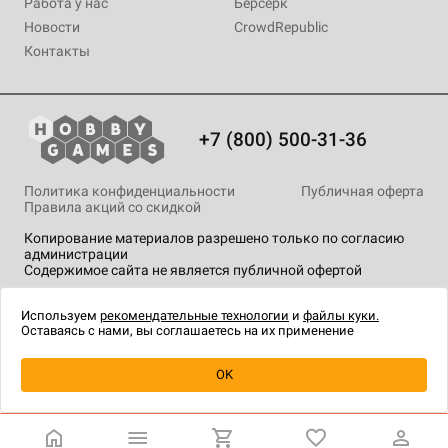
Работа у нас
Берсерк
Новости
CrowdRepublic
Контакты
+7 (800) 500-31-36
Политика конфиденциальности
Публичная оферта
Правила акций со скидкой
Копирование материалов разрешено только по согласию
администрации
Содержимое сайта не является публичной офертой
На сайте Hobby Games применяются
рекомендательные
технологии
.
Используем
рекомендательные технологии
и
файлы куки.
Оставаясь с нами, вы соглашаетесь на их применение
Уведомить о наличии
OK