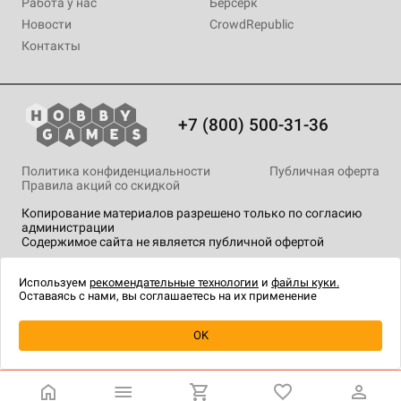
Работа у нас
Берсерк
Новости
CrowdRepublic
Контакты
+7 (800) 500-31-36
Политика конфиденциальности
Публичная оферта
Правила акций со скидкой
Копирование материалов разрешено только по согласию
администрации
Содержимое сайта не является публичной офертой
На сайте Hobby Games применяются
рекомендательные
технологии
.
Используем
рекомендательные технологии
и
файлы куки.
Оставаясь с нами, вы соглашаетесь на их применение
Уведомить о наличии
OK