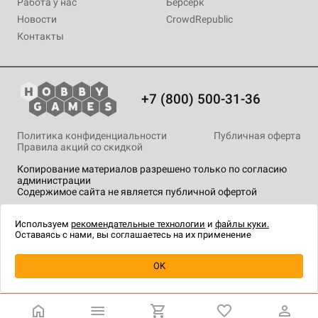
Работа у нас
Берсерк
Новости
CrowdRepublic
Контакты
+7 (800) 500-31-36
Политика конфиденциальности
Публичная оферта
Правила акций со скидкой
Копирование материалов разрешено только по согласию
администрации
Содержимое сайта не является публичной офертой
На сайте Hobby Games применяются
рекомендательные
технологии
.
Используем
рекомендательные технологии
и
файлы куки.
Оставаясь с нами, вы соглашаетесь на их применение
Уведомить о наличии
OK