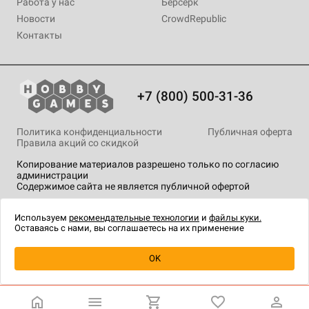
Работа у нас
Берсерк
Новости
CrowdRepublic
Контакты
+7 (800) 500-31-36
Политика конфиденциальности
Публичная оферта
Правила акций со скидкой
Копирование материалов разрешено только по согласию
администрации
Содержимое сайта не является публичной офертой
На сайте Hobby Games применяются
рекомендательные
технологии
.
Используем
рекомендательные технологии
и
файлы куки.
Оставаясь с нами, вы соглашаетесь на их применение
OK
Купить
| 1 690 ₽