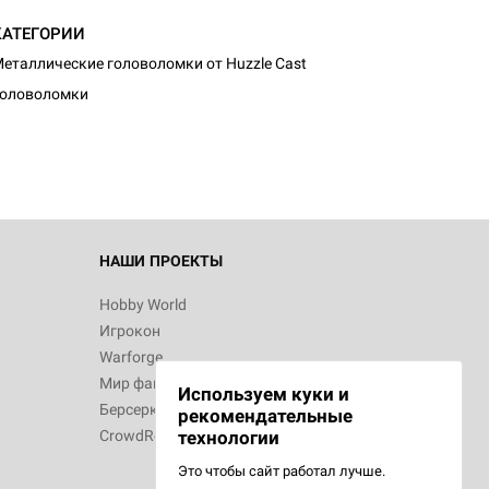
КАТЕГОРИИ
d Монстры
еталлические головоломки от Huzzle Cast
Головоломки
 Зомбицид:
НАШИ ПРОЕКТЫ
Hobby World
Игрокон
 Берсерк.
Warforge
в
Мир фантастики
Используем куки и
Берсерк
рекомендательные
CrowdRepublic
технологии
Это чтобы сайт работал лучше.