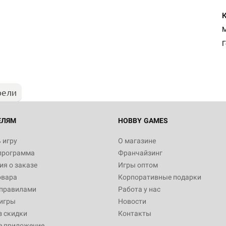
Настольная игра Hobby Worl
М
Египта
1 991
рели
Настольная игра Hobby World
Белая смерть
12 990
ЕЛЯМ
HOBBY GAMES
 игру
О магазине
программа
Франчайзинг
Настольная игра Hobby World
я о заказе
Игры оптом
Сердце роя. Дисплей бустеро
овара
Корпоративные подарки
3 490
 правилами
Работа у нас
игры
Новости
з скидки
Контакты
е приложение