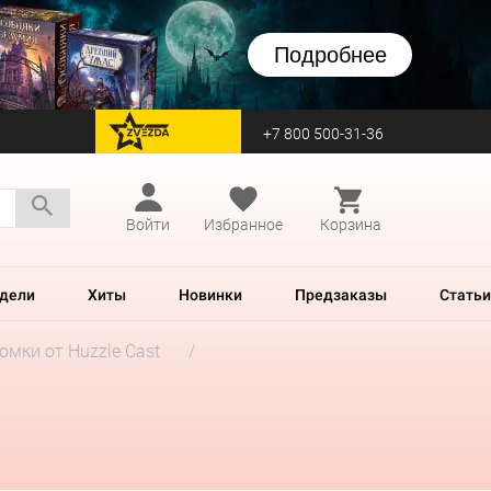
Подробнее
+7 800 500-31-36
перейти на Zvezda
Войти
Избранное
Корзина
дели
Хиты
Новинки
Предзаказы
Статьи
мки от Huzzle Cast