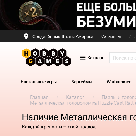
Соединённые Штаты Америки
Магазины
Игр
Каталог
Настольные игры
Варгеймы
Warhammer
Главная
Каталог
Пазлы и голов
Металлическая головоломка Huzzle Cast Rattl
Наличие Металлическая го
Каждой крепости – свой подход