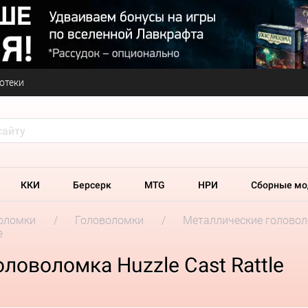
отеки
ККИ
Берсерк
MTG
НРИ
Сборные мо
оломки
Головоломки
Металлические головоло
e
ловоломка Huzzle Cast Rattle