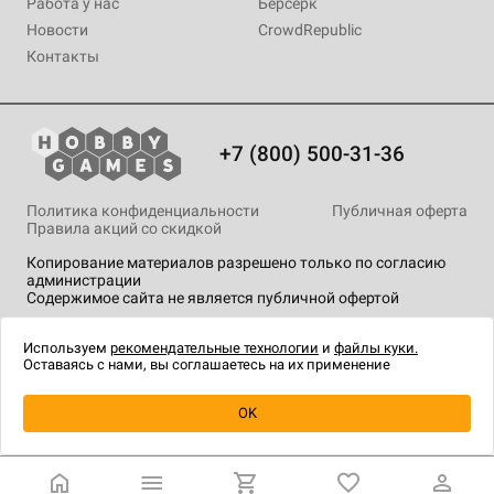
Работа у нас
Берсерк
Новости
CrowdRepublic
Контакты
+7 (800) 500-31-36
Политика конфиденциальности
Публичная оферта
Правила акций со скидкой
Копирование материалов разрешено только по согласию
администрации
Содержимое сайта не является публичной офертой
На сайте Hobby Games применяются
рекомендательные
технологии
.
Используем
рекомендательные технологии
и
файлы куки.
Оставаясь с нами, вы соглашаетесь на их применение
OK
Купить
| 1 790 ₽