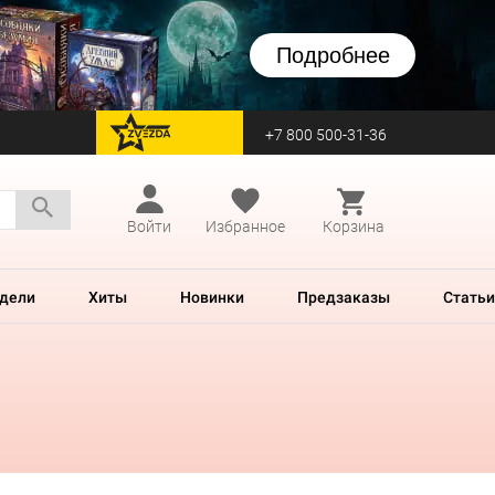
Подробнее
+7 800 500-31-36
перейти на Zvezda
Войти
Избранное
Корзина
дели
Хиты
Новинки
Предзаказы
Статьи