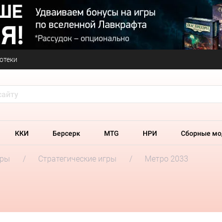
отеки
ККИ
Берсерк
MTG
НРИ
Сборные мо
гры
Стратегические игры
Метро 2033