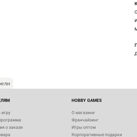
С
И
М
Д
рели
ЕЛЯМ
HOBBY GAMES
 игру
О магазине
программа
Франчайзинг
я о заказе
Игры оптом
овара
Корпоративные подарки