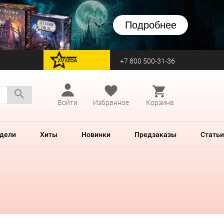
Подробнее
+7 800 500-31-36
перейти на Zvezda
Войти
Избранное
Корзина
дели
Хиты
Новинки
Предзаказы
Статьи