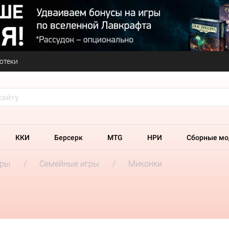
отеки
ККИ
Берсерк
MTG
НРИ
Сборные мо
гры
Семейные игры
Миконки