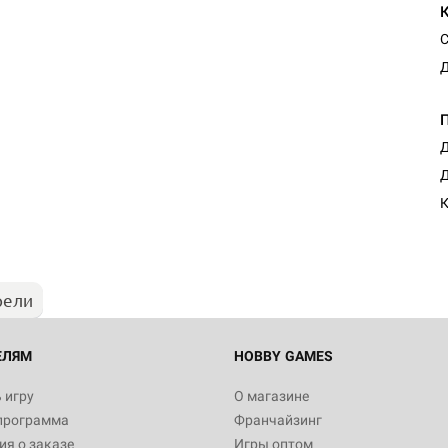
С
Д
Д
Д
К
рели
ЕЛЯМ
HOBBY GAMES
 игру
О магазине
программа
Франчайзинг
я о заказе
Игры оптом