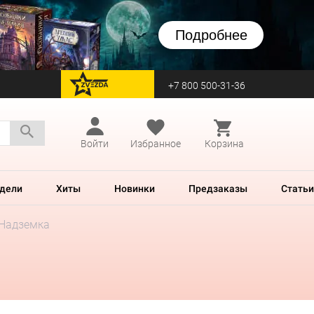
Подробнее
+7 800 500-31-36
перейти на Zvezda
Войти
Избранное
Корзина
дели
Хиты
Новинки
Предзаказы
Статьи
 Надземка