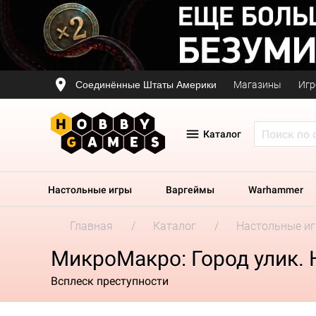
Соединённые Штаты Америки
Магазины
Игр
Каталог
Настольные игры
Варгеймы
Warhammer
Главная
Каталог
Настольные и
МикроМакро: Город улик.
Всплеск преступности