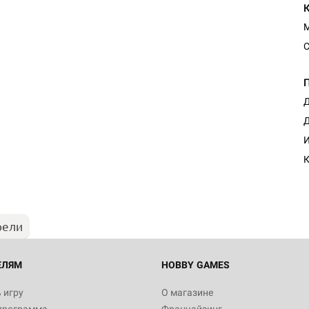
С
Д
Д
И
К
рели
ЕЛЯМ
HOBBY GAMES
 игру
О магазине