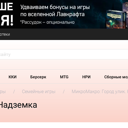
отеки
ККИ
Берсерк
MTG
НРИ
Сборные мо
гры
Семейные игры
МикроМакро: Город улик.
 Надземка